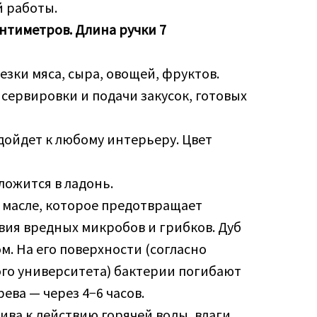
й работы.
антиметров. Длина ручки 7
езки мяса, сыра, овощей, фруктов.
 сервировки и подачи закусок, готовых
ойдет к любому интерьеру. Цвет
ожится в ладонь.
 масле, которое предотвращает
вия вредных микробов и грибков. Дуб
м. На его поверхности (согласно
го университета) бактерии погибают
рева — через 4−6 часов.
ива к действию горячей воды, влаги,