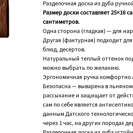
Разделочная доска из дуба ручно
Размер доски составляет 25×16 с
сантиметров.
Одна сторона (гладкая) — для нар
Другая (фактурная) подходит для
блюд, десертов.
Натуральный теплый оттенок под
можно выбрать по желанию.
Эргономичная ручка комфортно л
Безопасна — выварена в льняном
рассыхание и защищает от дейст
сам по себе является антисептико
данным Датского технологическо
через 1 час, на других породах де
Разделочная доска из дуба устойч